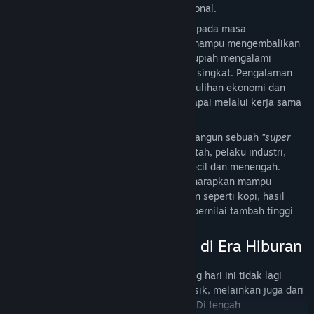
memperkuat sektor-sektor produktif nasional.
Ia mencontohkan keberhasilan Indonesia pada masa
pemerintahan Presiden BJ Habibie yang mampu mengembalikan
kepercayaan pasar sehingga nilai tukar rupiah mengalami
penguatan signifikan dalam waktu relatif singkat. Pengalaman
tersebut dinilai menjadi bukti bahwa pemulihan ekonomi dan
penguatan mata uang nasional dapat dicapai melalui kerja sama
berbagai pihak.
Sandiaga menekankan pentingnya membangun sebuah
"super
team"
ekonomi yang melibatkan pemerintah, pelaku industri,
sektor keuangan, hingga pelaku usaha kecil dan menengah.
Melalui kolaborasi tersebut, Indonesia diharapkan mampu
meningkatkan ekspor komoditas unggulan seperti kopi, hasil
pertanian, energi, serta berbagai produk bernilai tambah tinggi
yang diminati pasar internasional.
Tantangan Capital Outflow di Era Hiburan
Digital
Di sisi lain, tantangan stabilitas mata uang hari ini tidak lagi
hanya berasal dari sektor perdagangan fisik, melainkan juga dari
derasnya perputaran uang di ruang siber. Di tengah