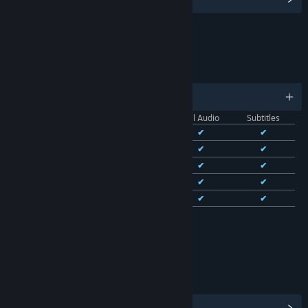
LINKS & INFO
LANGUAGES
English and 13 more
Interface
Full Audio
Subtitles
English
✔
✔
✔
French
✔
✔
✔
Italian
✔
✔
✔
German
✔
✔
✔
Spanish - Spain
✔
✔
✔
See all 14 supported languages
RATINGS
Age rating for: ESRB
View Steam Achievements
(38)