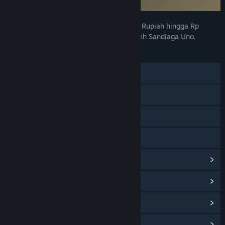
Hadiah Lotre Togel 4D 10 Juta Rupiah
JITUTOTO TOTO 4D Cara Perkuat Rupiah hingga Rp
TITLE:
15.000 Per Dollar AS , Diungkapkan oleh Sandiaga Uno.
Togel 10 Juta
GENRE:
May 14, 2026
RELEASE DATE:
Visit the website
Discord
View health warnings
View privacy policy
View update history
Read related news
View discussions
Find Community Groups