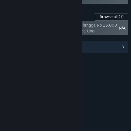
Content For jitutoto Lotre Togel
Browse all
(1)
JITUTOTO TOTO 4D Cara Perkuat Rupiah hingga Rp 15.000
N/A
Per Dollar AS , Diungkapkan oleh Sandiaga Uno.
View Community Hub
About Lotre Togel
Keyword :
jitutoto Togel
Hadiah Togel
Togel Online
Togel 10 Juta
Nomor Togel 4D
jitutoto resmi