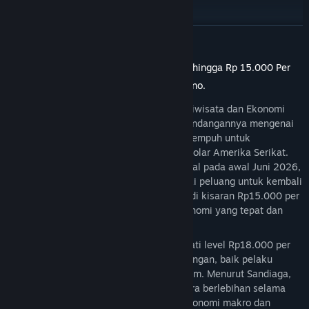
jitutoto link
jitutoto login
READ MORE
jitutoto alternatif
JITUTOTO TOTO 4D Cara Perkuat Rupiah hingga Rp 15.000 Per
Dollar AS , Diungkapkan oleh Sandiaga Uno.
Pengusaha sekaligus mantan Menteri Pariwisata dan Ekonomi
Kreatif, Sandiaga Uno, menyampaikan pandangannya mengenai
langkah-langkah strategis yang dapat ditempuh untuk
memperkuat nilai tukar rupiah terhadap dolar Amerika Serikat.
Dalam pernyataannya melalui media sosial pada awal Juni 2026,
Sandiaga meyakini bahwa rupiah memiliki peluang untuk kembali
menguat secara bertahap hingga berada di kisaran Rp15.000 per
dolar AS apabila didukung kebijakan ekonomi yang tepat dan
berkelanjutan.
Saat ini, pelemahan rupiah yang mendekati level Rp18.000 per
dolar AS menjadi perhatian berbagai kalangan, baik pelaku
usaha, investor, maupun masyarakat umum. Menurut Sandiaga,
kondisi tersebut tidak perlu disikapi secara berlebihan selama
pemerintah mampu menjaga stabilitas ekonomi makro dan