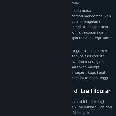
memperkuat sektor-sektor produktif nasional.
Ia mencontohkan keberhasilan Indonesia pada masa
pemerintahan Presiden BJ Habibie yang mampu mengembalikan
kepercayaan pasar sehingga nilai tukar rupiah mengalami
penguatan signifikan dalam waktu relatif singkat. Pengalaman
tersebut dinilai menjadi bukti bahwa pemulihan ekonomi dan
penguatan mata uang nasional dapat dicapai melalui kerja sama
berbagai pihak.
Sandiaga menekankan pentingnya membangun sebuah
"super
team"
ekonomi yang melibatkan pemerintah, pelaku industri,
sektor keuangan, hingga pelaku usaha kecil dan menengah.
Melalui kolaborasi tersebut, Indonesia diharapkan mampu
meningkatkan ekspor komoditas unggulan seperti kopi, hasil
pertanian, energi, serta berbagai produk bernilai tambah tinggi
yang diminati pasar internasional.
Tantangan Capital Outflow di Era Hiburan
Digital
Di sisi lain, tantangan stabilitas mata uang hari ini tidak lagi
hanya berasal dari sektor perdagangan fisik, melainkan juga dari
derasnya perputaran uang di ruang siber. Di tengah