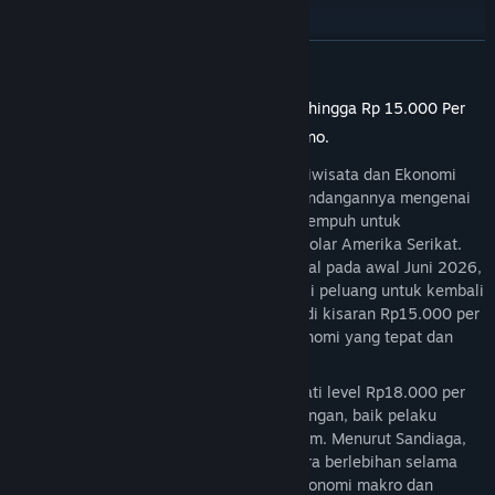
jitutoto link
jitutoto login
READ MORE
jitutoto alternatif
JITUTOTO TOTO 4D Cara Perkuat Rupiah hingga Rp 15.000 Per
Dollar AS , Diungkapkan oleh Sandiaga Uno.
Pengusaha sekaligus mantan Menteri Pariwisata dan Ekonomi
Kreatif, Sandiaga Uno, menyampaikan pandangannya mengenai
langkah-langkah strategis yang dapat ditempuh untuk
memperkuat nilai tukar rupiah terhadap dolar Amerika Serikat.
Dalam pernyataannya melalui media sosial pada awal Juni 2026,
Sandiaga meyakini bahwa rupiah memiliki peluang untuk kembali
menguat secara bertahap hingga berada di kisaran Rp15.000 per
dolar AS apabila didukung kebijakan ekonomi yang tepat dan
berkelanjutan.
Saat ini, pelemahan rupiah yang mendekati level Rp18.000 per
dolar AS menjadi perhatian berbagai kalangan, baik pelaku
usaha, investor, maupun masyarakat umum. Menurut Sandiaga,
kondisi tersebut tidak perlu disikapi secara berlebihan selama
pemerintah mampu menjaga stabilitas ekonomi makro dan