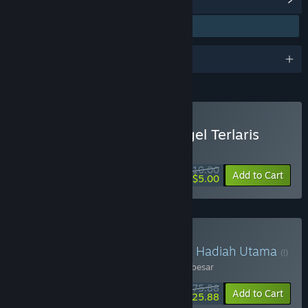
Awards
Pengecer Angka Lotre Togel Terlaris
Pemasangan Togel Nominal Kecil
$10.00
-50%
Add to Cart
$5.00
Prize Lotre Togel Terbesar
Hadiah Utama
(!)
Julukan jitutoto
Bandar Togel
->
Prize Terbesar
$75.88
-75%
Bundle info
Add to Cart
$25.88