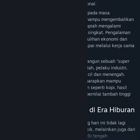
memperkuat sektor-sektor produktif nasional.
Ia mencontohkan keberhasilan Indonesia pada masa
pemerintahan Presiden BJ Habibie yang mampu mengembalikan
kepercayaan pasar sehingga nilai tukar rupiah mengalami
penguatan signifikan dalam waktu relatif singkat. Pengalaman
tersebut dinilai menjadi bukti bahwa pemulihan ekonomi dan
penguatan mata uang nasional dapat dicapai melalui kerja sama
berbagai pihak.
Sandiaga menekankan pentingnya membangun sebuah
"super
team"
ekonomi yang melibatkan pemerintah, pelaku industri,
sektor keuangan, hingga pelaku usaha kecil dan menengah.
Melalui kolaborasi tersebut, Indonesia diharapkan mampu
meningkatkan ekspor komoditas unggulan seperti kopi, hasil
pertanian, energi, serta berbagai produk bernilai tambah tinggi
yang diminati pasar internasional.
Tantangan Capital Outflow di Era Hiburan
Digital
Di sisi lain, tantangan stabilitas mata uang hari ini tidak lagi
hanya berasal dari sektor perdagangan fisik, melainkan juga dari
derasnya perputaran uang di ruang siber. Di tengah