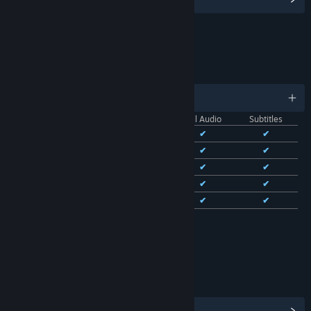
LINKS & INFO
LANGUAGES
English and 13 more
Interface
Full Audio
Subtitles
English
✔
✔
✔
French
✔
✔
✔
Italian
✔
✔
✔
German
✔
✔
✔
Spanish - Spain
✔
✔
✔
See all 14 supported languages
RATINGS
Age rating for: ESRB
View Steam Achievements
(38)