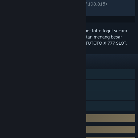
ENGLISH REVIEWS
Very Positive
(83% of 198,815)
RECENT:
Very Positive
(87% of 7,691)
Agen jitutoto
menampung pembelian nomor lotre togel secara
eceran, namun pemain tetap berkesempatan menang besar
dengan hadiah utama senilai 10 juta di JITUTOTO X 777 SLOT.
FEATURES
Togel 10 Juta
Nomor Togel 4D
JITUTOTO BANDAR TOTO 4D
jitutoto Lotre Togel
Betting Togel Mulai Dari 100 Perak
Terima Pembelian Nomor Lotre Eceran