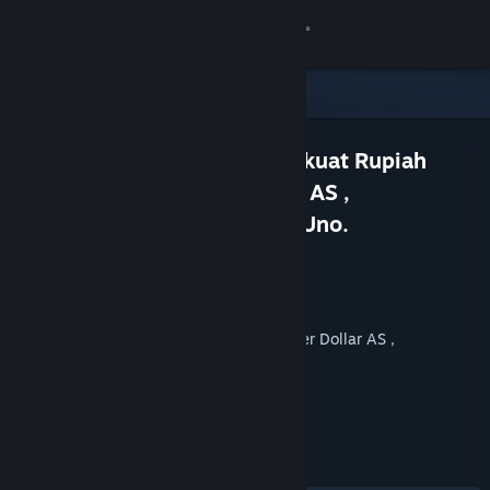
Sign in
Store
Community
JITUTOTO TOTO 4D Cara Perkuat Rupiah
hingga Rp 15.000 Per Dollar AS ,
About
Diungkapkan oleh Sandiaga Uno.
Developer
jitutoto
Support
Publisher
wukong
Released
May 14, 2026
Change language
Cara Perkuat Rupiah hingga Rp 15.000 Per Dollar AS ,
Diungkapkan oleh Sandiaga Uno.
Get the Steam Mobile App
TAGS
+
View desktop website
REVIEWS